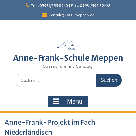
Skip
Tel.: 05931/595 82-0 | Fax.: 05931/595 82-28
to
content
Kontakt@afs-meppen.de
Anne-Frank-Schule Meppen
Oberschule mit Ganztag
Search
for:
Menu
Anne-Frank-Projekt im Fach
Niederländisch