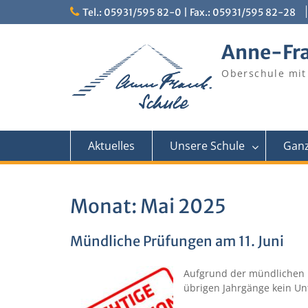
Skip
Tel.: 05931/595 82-0 | Fax.: 05931/595 82-28
to
content
Anne-Fr
Oberschule mit
Aktuelles
Unsere Schule
Ganz
Monat:
Mai 2025
Mündliche Prüfungen am 11. Juni
Aufgrund der mündlichen P
übrigen Jahrgänge kein Unte