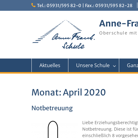
Skip
Tel.: 05931/595 82-0 | Fax.: 05931/595 82-28
to
content
Anne-Fr
Oberschule mit
Aktuelles
Unsere Schule
Ganz
Monat:
April 2020
Notbetreuung
Liebe Erziehungsberechtig
Notbetreuung. Diese ist fü
einschließlich 8 vorgesehe