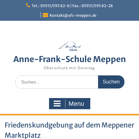
Skip
Tel.: 05931/595 82-0 | Fax.: 05931/595 82-28
to
content
Kontakt@afs-meppen.de
Anne-Frank-Schule Meppen
Oberschule mit Ganztag
Search
for:
Menu
Friedenskundgebung auf dem Meppener
Marktplatz