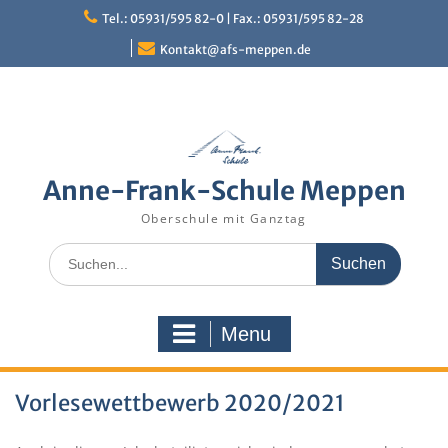
Skip
Tel.: 05931/595 82-0 | Fax.: 05931/595 82-28
to
content
Kontakt@afs-meppen.de
Anne-Frank-Schule Meppen
Oberschule mit Ganztag
Search
for:
Menu
Vorlesewettbewerb 2020/2021