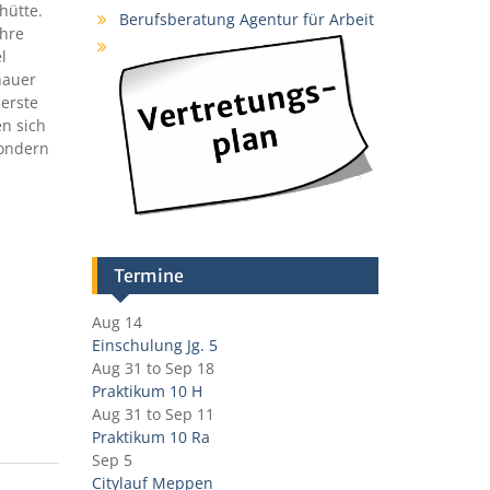
hütte.
Berufsberatung Agentur für Arbeit
ihre
l
hauer
erste
en sich
sondern
Termine
Aug 14
Einschulung Jg. 5
Aug 31
to
Sep 18
Praktikum 10 H
Aug 31
to
Sep 11
Praktikum 10 Ra
Sep 5
Citylauf Meppen