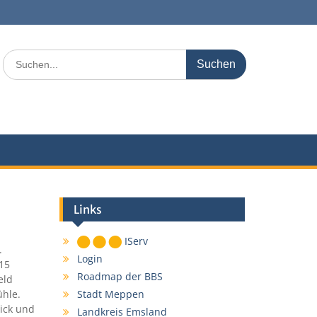
Search
for:
Links
IServ
.
Login
15
Roadmap der BBS
eld
ühle.
Stadt Meppen
nick und
Landkreis Emsland