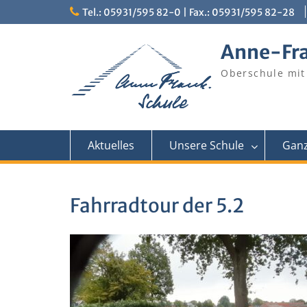
Skip
Tel.: 05931/595 82-0 | Fax.: 05931/595 82-28
to
content
Anne-Fr
Oberschule mit
Aktuelles
Unsere Schule
Ganz
Fahrradtour der 5.2