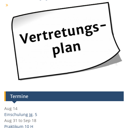
Termine
Aug 14
Einschulung Jg. 5
Aug 31
to
Sep 18
Praktikum 10 H