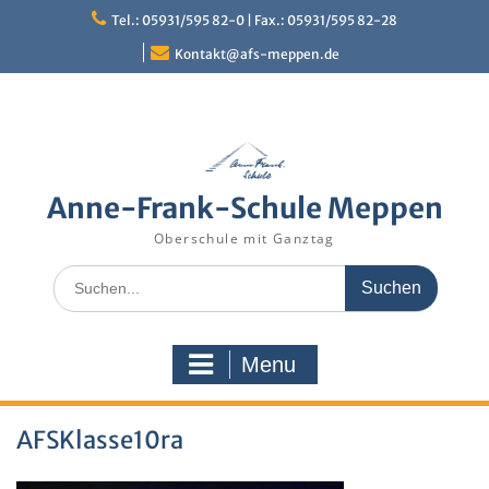
Skip
Tel.: 05931/595 82-0 | Fax.: 05931/595 82-28
to
content
Kontakt@afs-meppen.de
Anne-Frank-Schule Meppen
Oberschule mit Ganztag
Search
for:
Menu
AFSKlasse10ra