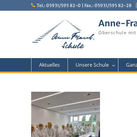
Skip
Tel.: 05931/595 82-0 | Fax.: 05931/595 82-28
to
content
Anne-Fr
Oberschule mit
Aktuelles
Unsere Schule
Ganz