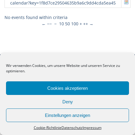
calendar?key=1f8d7ce29504635b9a6c9dd4cda5ea45
No events found within criteria
←
−−
−
10
50
100
+
++
→
Copyright. Alle Rechte vorbehalten.
Wir verwenden Cookies, um unsere Website und unseren Service zu
optimieren.
Anne-Frank-Schule Meppen
Cookies akzeptieren
Deny
Einstellungen anzeigen
Cookie-Richtlinie
Datenschutz
Impressum