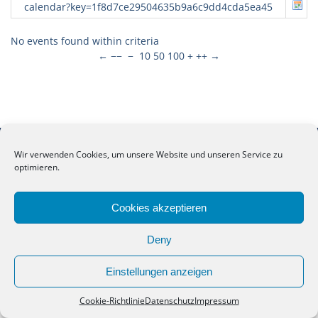
calendar?key=1f8d7ce29504635b9a6c9dd4cda5ea45
No events found within criteria
←
−−
−
10
50
100
+
++
→
Copyright. Alle Rechte vorbehalten.
Wir verwenden Cookies, um unsere Website und unseren Service zu
optimieren.
Anne-Frank-Schule Meppen
Cookies akzeptieren
Deny
Einstellungen anzeigen
Cookie-Richtlinie
Datenschutz
Impressum