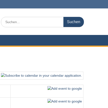
Search
for: