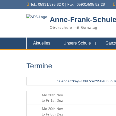
Skip
Tel.: 05931/595 82-0 | Fax.: 05931/595 82-28
to
content
Anne-Frank-Schul
Oberschule mit Ganztag
Aktuelles
Unsere Schule
Ganz
Termine
calendar?key=1f8d7ce29504635b9
Mo 20th Nov
to
Fr 1st Dez
Mo 20th Nov
to
Fr 8th Dez