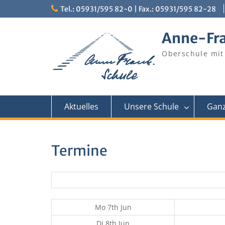
Skip
Tel.: 05931/595 82-0 | Fax.: 05931/595 82-28
to
content
Anne-Fr
Oberschule mit
Aktuelles
Unsere Schule
Ganz
Termine
Mo 7th Jun
Di 8th Jun