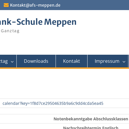
Kontakt@afs-meppen.de
ank-Schule Meppen
 Ganztag
tag
Downloads
Kontakt
Impressum
calendar?key=1f8d7ce29504635b9a6c9dd4cda5ea45
Notenbekanntgabe Abschlussklassen
Nachschreibtermin Englisch