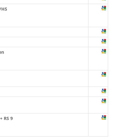
S/HS
en
+ RS 9