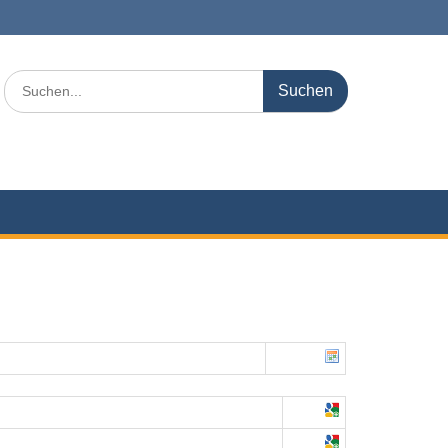
Search
for: