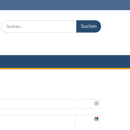
Search
for: