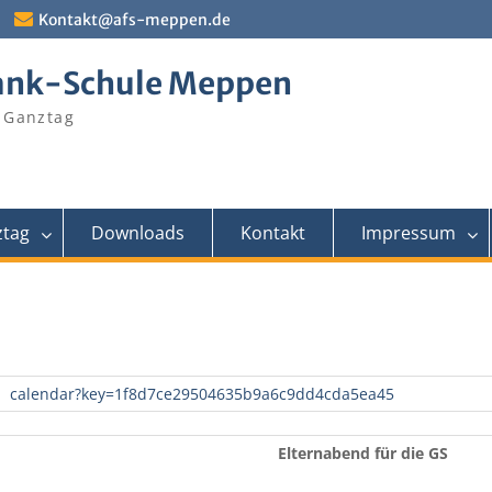
Kontakt@afs-meppen.de
ank-Schule Meppen
 Ganztag
tag
Downloads
Kontakt
Impressum
calendar?key=1f8d7ce29504635b9a6c9dd4cda5ea45
Elternabend für die GS