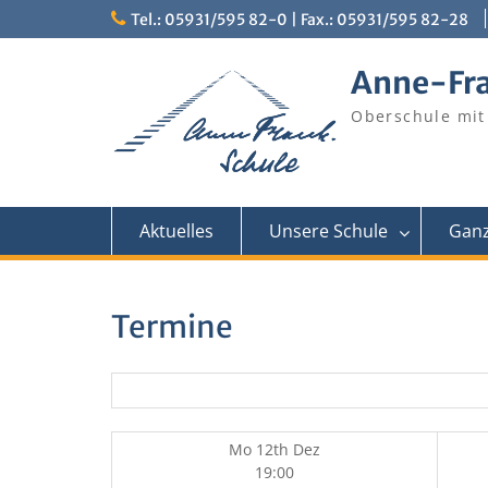
Skip
Tel.: 05931/595 82-0 | Fax.: 05931/595 82-28
to
content
Anne-Fr
Oberschule mit
Aktuelles
Unsere Schule
Ganz
Termine
Mo 12th Dez
19:00