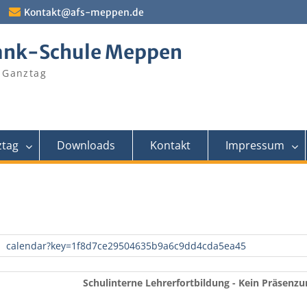
Kontakt@afs-meppen.de
ank-Schule Meppen
 Ganztag
tag
Downloads
Kontakt
Impressum
calendar?key=1f8d7ce29504635b9a6c9dd4cda5ea45
Schulinterne Lehrerfortbildung - Kein Präsenzu