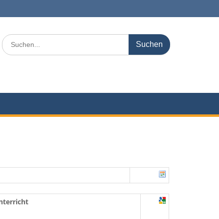
Search
for:
nterricht