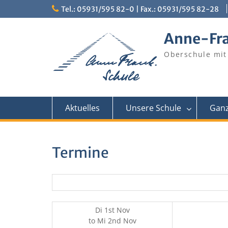
Skip
Tel.: 05931/595 82-0 | Fax.: 05931/595 82-28
to
content
Anne-Fr
Oberschule mit
Aktuelles
Unsere Schule
Ganz
Termine
Di 1st Nov
to
Mi 2nd Nov