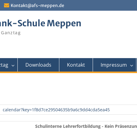
Kontakt@afs-meppen.de
ank-Schule Meppen
 Ganztag
tag
Downloads
Kontakt
Impressum
calendar?key=1f8d7ce29504635b9a6c9dd4cda5ea45
Schulinterne Lehrerfortbildung - Kein Präsenzun