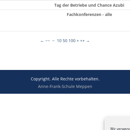
Tag der Betriebe und Chance Azubi
Fachkonferenzen - alle
←
−−
−
10
50
100
+
++
→
Copyright. Alle Rechte vorbehalten.
Anne-Frank-Schule Meppen
Wir verwend