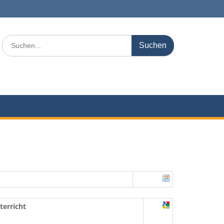
Search
for:
terricht