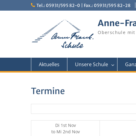
Skip
Tel.: 05931/595 82-0 | Fax.: 05931/595 82-28
to
content
Anne-Fr
Oberschule mit
Aktuelles
Unsere Schule
Ganz
Termine
Di 1st Nov
to
Mi 2nd Nov