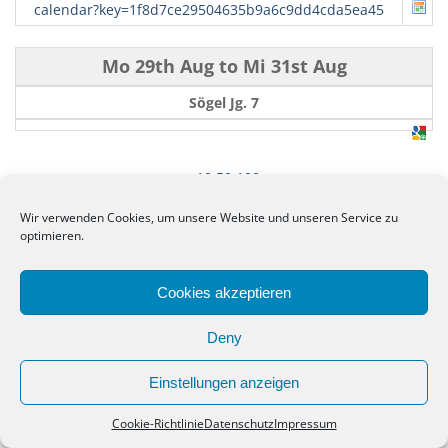
calendar?key=1f8d7ce29504635b9a6c9dd4cda5ea45
Mo 29th Aug
to
Mi 31st Aug
Sögel Jg. 7
←
−−
−
10
50
100
+
++
→
Wir verwenden Cookies, um unsere Website und unseren Service zu
optimieren.
Cookies akzeptieren
Copyright. Alle Rechte vorbehalten.
Anne-Frank-Schule Meppen
Deny
Einstellungen anzeigen
Cookie-Richtlinie
Datenschutz
Impressum