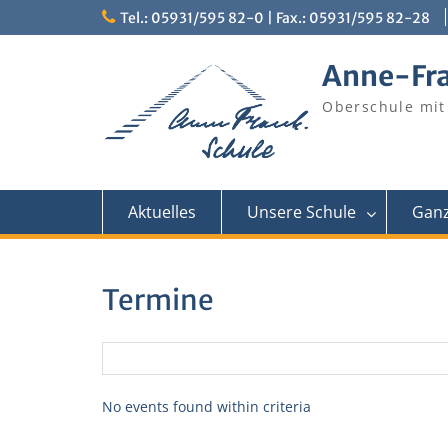
Skip
Tel.: 05931/595 82-0 | Fax.: 05931/595 82-28
to
content
Anne-Fr
Oberschule mit
Aktuelles
Unsere Schule
Ganz
Termine
No events found within criteria