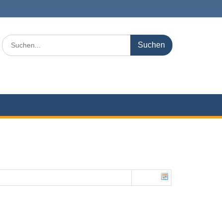
Search
for: