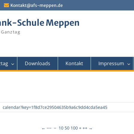
Kontakt@afs-meppen.de
ank-Schule Meppen
 Ganztag
tag
Downloads
Kontakt
Impressum
calendar?key=1f8d7ce29504635b9a6c9dd4cda5ea45
←
−−
−
10
50
100
+
++
→