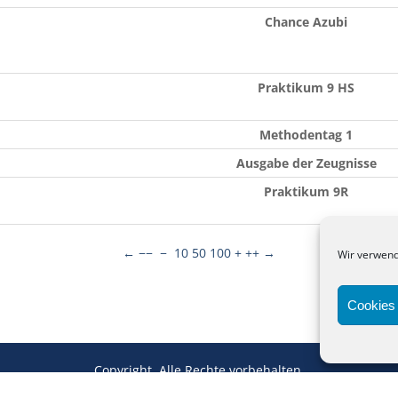
Chance Azubi
Praktikum 9 HS
Methodentag 1
Ausgabe der Zeugnisse
Praktikum 9R
←
−−
−
10
50
100
+
++
→
Wir verwend
Cookies 
Copyright. Alle Rechte vorbehalten.
Anne-Frank-Schule Meppen