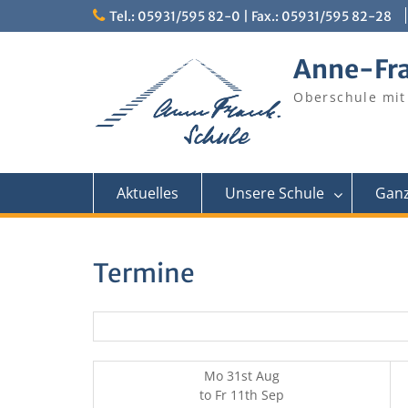
Skip
Tel.: 05931/595 82-0 | Fax.: 05931/595 82-28
to
content
Anne-Fr
Oberschule mit
Aktuelles
Unsere Schule
Ganz
Termine
Mo 31st Aug
to
Fr 11th Sep