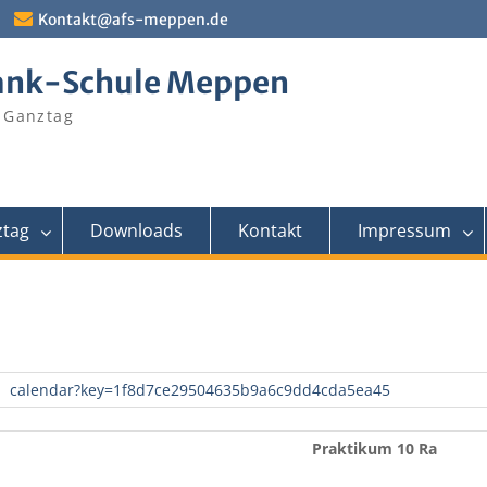
Kontakt@afs-meppen.de
ank-Schule Meppen
 Ganztag
tag
Downloads
Kontakt
Impressum
calendar?key=1f8d7ce29504635b9a6c9dd4cda5ea45
Praktikum 10 Ra