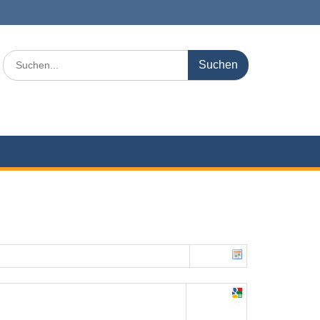
Search
for: