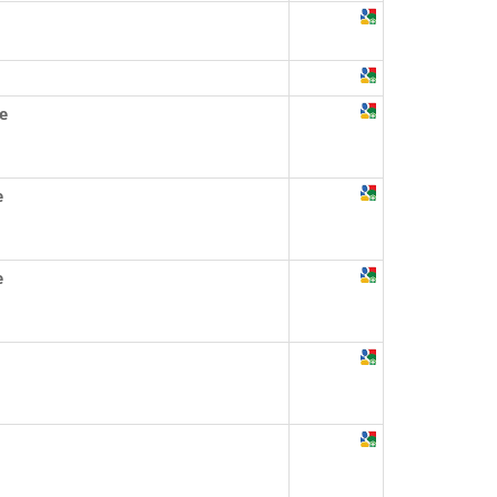
e
e
e