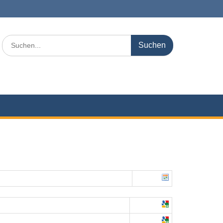
Search
for: