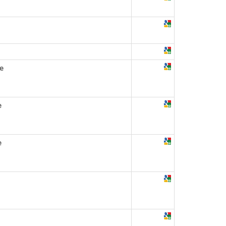
e
e
e