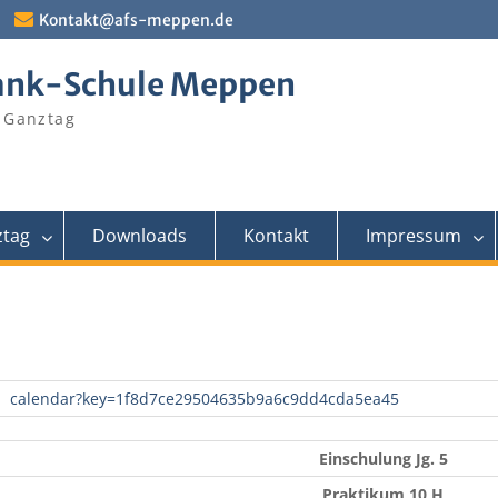
Kontakt@afs-meppen.de
ank-Schule Meppen
 Ganztag
tag
Downloads
Kontakt
Impressum
calendar?key=1f8d7ce29504635b9a6c9dd4cda5ea45
Einschulung Jg. 5
Praktikum 10 H