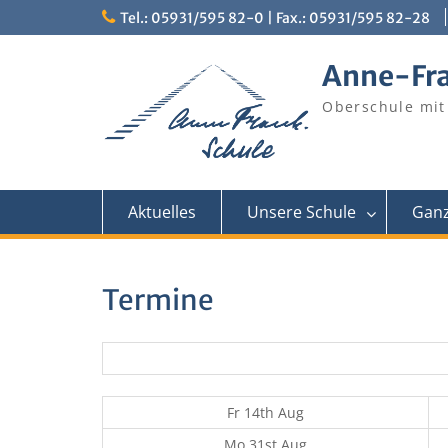
Skip
Tel.: 05931/595 82-0 | Fax.: 05931/595 82-28
to
content
Anne-Fr
Oberschule mit
Aktuelles
Unsere Schule
Ganz
Termine
Fr 14th Aug
Mo 31st Aug