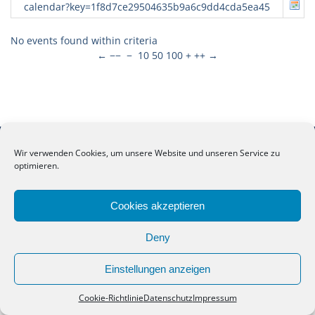
calendar?key=1f8d7ce29504635b9a6c9dd4cda5ea45
No events found within criteria
←
−−
−
10
50
100
+
++
→
Copyright. Alle Rechte vorbehalten.
Wir verwenden Cookies, um unsere Website und unseren Service zu
optimieren.
Anne-Frank-Schule Meppen
Cookies akzeptieren
Deny
Einstellungen anzeigen
Cookie-Richtlinie
Datenschutz
Impressum