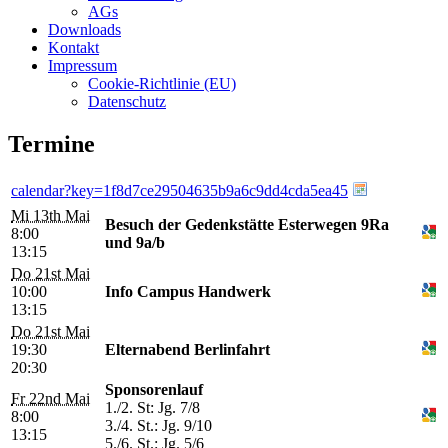
AGs
Downloads
Kontakt
Impressum
Cookie-Richtlinie (EU)
Datenschutz
Termine
calendar?key=1f8d7ce29504635b9a6c9dd4cda5ea45
Mi 13th Mai
Besuch der Gedenkstätte Esterwegen 9Ra
8:00
und 9a/b
13:15
Do 21st Mai
10:00
Info Campus Handwerk
13:15
Do 21st Mai
19:30
Elternabend Berlinfahrt
20:30
Sponsorenlauf
Fr 22nd Mai
1./2. St: Jg. 7/8
8:00
3./4. St.: Jg. 9/10
13:15
5./6. St.: Jg. 5/6