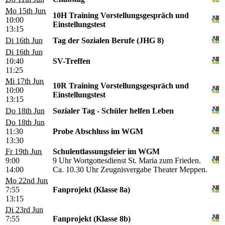
Mo 15th Jun
10H Training Vorstellungsgespräch und
10:00
Einstellungstest
13:15
Di 16th Jun
Tag der Sozialen Berufe (JHG 8)
Di 16th Jun
10:40
SV-Treffen
11:25
Mi 17th Jun
10R Training Vorstellungsgespräch und
10:00
Einstellungstest
13:15
Do 18th Jun
Sozialer Tag - Schüler helfen Leben
Do 18th Jun
11:30
Probe Abschluss im WGM
13:30
Fr 19th Jun
Schulentlassungsfeier im WGM
9:00
9 Uhr Wortgottesdienst St. Maria zum Frieden.
14:00
Ca. 10.30 Uhr Zeugnisvergabe Theater Meppen.
Mo 22nd Jun
7:55
Fanprojekt (Klasse 8a)
13:15
Di 23rd Jun
7:55
Fanprojekt (Klasse 8b)