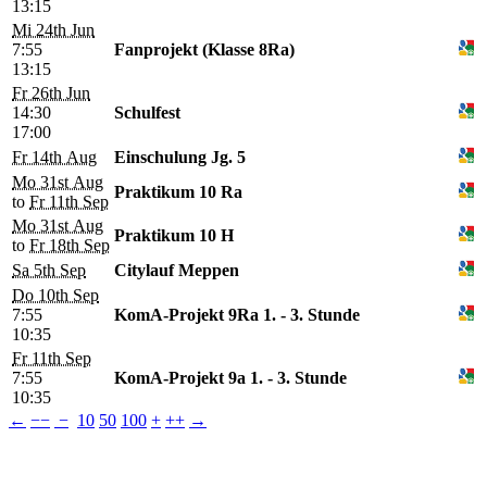
13:15
Mi 24th Jun
7:55
Fanprojekt (Klasse 8Ra)
13:15
Fr 26th Jun
14:30
Schulfest
17:00
Fr 14th Aug
Einschulung Jg. 5
Mo 31st Aug
Praktikum 10 Ra
to
Fr 11th Sep
Mo 31st Aug
Praktikum 10 H
to
Fr 18th Sep
Sa 5th Sep
Citylauf Meppen
Do 10th Sep
7:55
KomA-Projekt 9Ra 1. - 3. Stunde
10:35
Fr 11th Sep
7:55
KomA-Projekt 9a 1. - 3. Stunde
10:35
←
−−
−
10
50
100
+
++
→