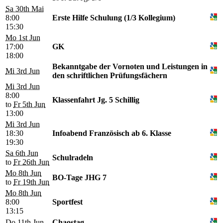
Sa 30th Mai
8:00
Erste Hilfe Schulung (1/3 Kollegium)
15:30
Mo 1st Jun
17:00
GK
18:00
Bekanntgabe der Vornoten und Leistungen in
Mi 3rd Jun
den schriftlichen Prüfungsfächern
Mi 3rd Jun
8:00
Klassenfahrt Jg. 5 Schillig
to
Fr 5th Jun
13:00
Mi 3rd Jun
18:30
Infoabend Französisch ab 6. Klasse
19:30
Sa 6th Jun
Schulradeln
to
Fr 26th Jun
Mo 8th Jun
BO-Tage JHG 7
to
Fr 19th Jun
Mo 8th Jun
8:00
Sportfest
13:15
Do 11th Jun
Chaostag