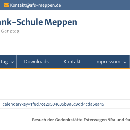
Kontakt@afs-meppen.de
ank-Schule Meppen
 Ganztag
tag
Downloads
Kontakt
Impressum
calendar?key=1f8d7ce29504635b9a6c9dd4cda5ea45
Besuch der Gedenkstätte Esterwegen 9Ra und 9a