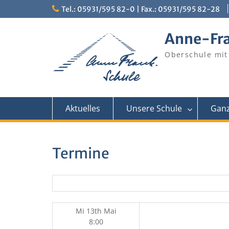
Skip
Tel.: 05931/595 82-0 | Fax.: 05931/595 82-28
to
content
Anne-Fr
Oberschule mit
Aktuelles
Unsere Schule
Ganz
Termine
Mi 13th Mai
8:00