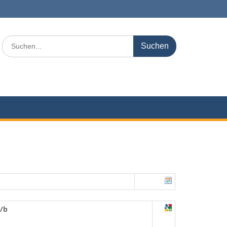
Search
for:
/b