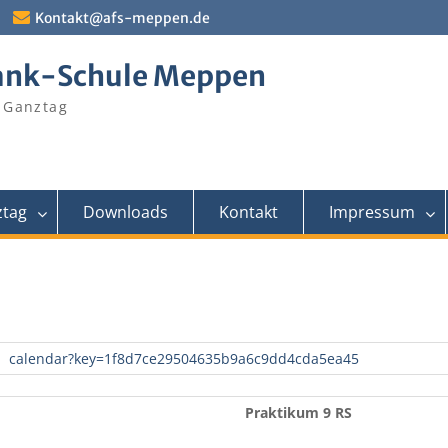
Kontakt@afs-meppen.de
ank-Schule Meppen
 Ganztag
tag
Downloads
Kontakt
Impressum
calendar?key=1f8d7ce29504635b9a6c9dd4cda5ea45
Praktikum 9 RS