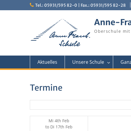
Skip
Tel.: 05931/595 82-0 | Fax.: 05931/595 82-28
to
content
Anne-Fr
Oberschule mit
Aktuelles
Unsere Schule
Ganz
Termine
Mi 4th Feb
to
Di 17th Feb