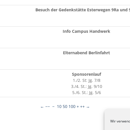
Besuch der Gedenkstätte Esterwegen 9Ra und 
Info Campus Handwerk
Elternabend Berlinfahrt
Sponsorenlauf
1./2. St: Jg. 7/8
3./4. St.: Jg. 9/10
5./6. St.: Jg. 5/6
←
−−
−
10
50
100
+
++
→
Wir verwend