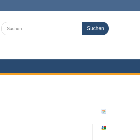
Search
for: