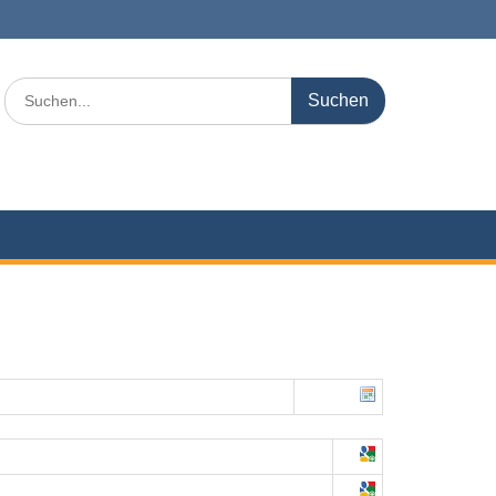
Search
for: