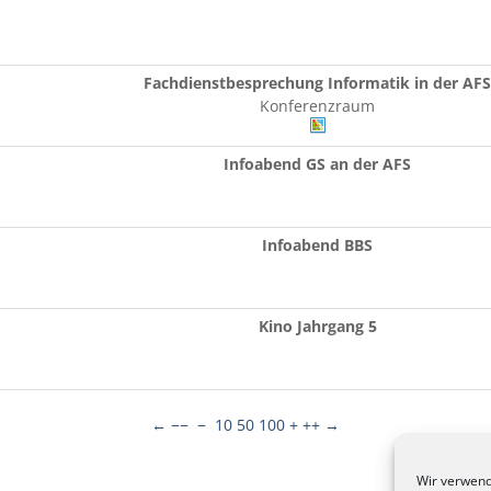
Fachdienstbesprechung Informatik in der AFS
Konferenzraum
Infoabend GS an der AFS
Infoabend BBS
Kino Jahrgang 5
←
−−
−
10
50
100
+
++
→
Wir verwend