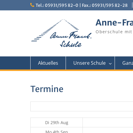
Skip
Tel.: 05931/595 82-0 | Fax.: 05931/595 82-28
to
content
Anne-Fr
Oberschule mit
Aktuelles
Unsere Schule
Ganz
Termine
Di 29th Aug
Mo 4th Sep