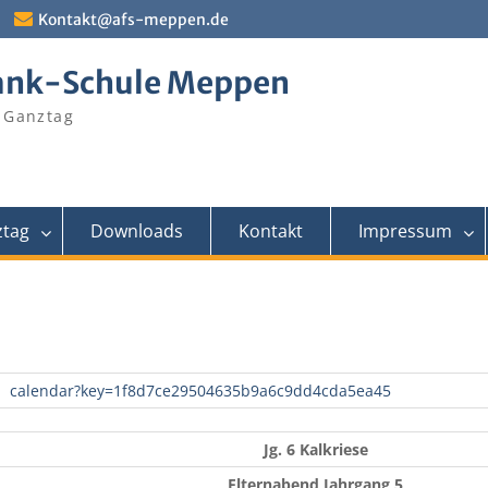
Kontakt@afs-meppen.de
ank-Schule Meppen
 Ganztag
tag
Downloads
Kontakt
Impressum
calendar?key=1f8d7ce29504635b9a6c9dd4cda5ea45
Jg. 6 Kalkriese
Elternabend Jahrgang 5