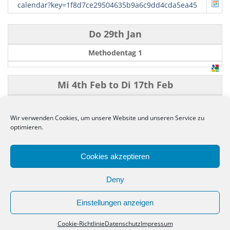
calendar?key=1f8d7ce29504635b9a6c9dd4cda5ea45
Do 29th Jan
Methodentag 1
Mi 4th Feb
to
Di 17th Feb
Praktikum 9 RS
Wir verwenden Cookies, um unsere Website und unseren Service zu
optimieren.
←
−−
−
10
50
100
+
++
→
Cookies akzeptieren
Deny
Einstellungen anzeigen
Copyright. Alle Rechte vorbehalten.
Anne-Frank-Schule Meppen
Cookie-Richtlinie
Datenschutz
Impressum