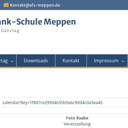
Kontakt@afs-meppen.de
ank-Schule Meppen
 Ganztag
tag
Downloads
Kontakt
Impressum
calendar?key=1f8d7ce29504635b9a6c9dd4cda5ea45
Foto Raabe
Veranstaltung