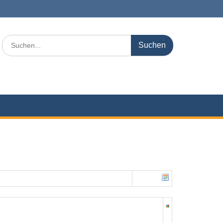
Search
for: