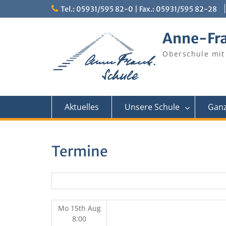
Skip
Tel.: 05931/595 82-0 | Fax.: 05931/595 82-28
to
content
Anne-Fr
Oberschule mit
Aktuelles
Unsere Schule
Ganz
Termine
Mo 15th Aug
8:00