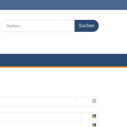
Search
for: