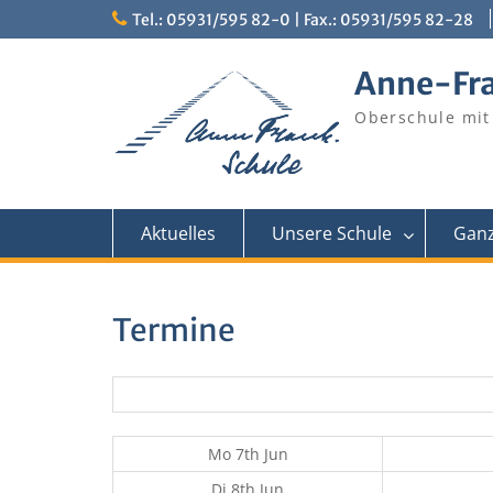
Skip
Tel.: 05931/595 82-0 | Fax.: 05931/595 82-28
to
content
Anne-Fr
Oberschule mit
Aktuelles
Unsere Schule
Ganz
Termine
Mo 7th Jun
Di 8th Jun