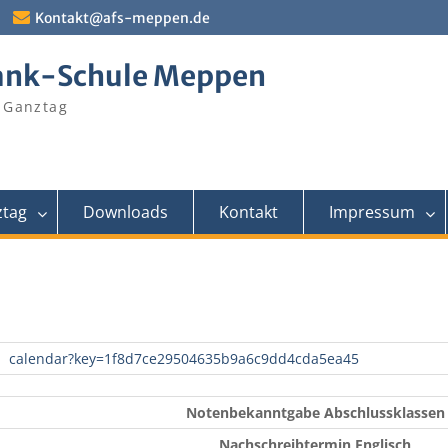
Kontakt@afs-meppen.de
ank-Schule Meppen
 Ganztag
tag
Downloads
Kontakt
Impressum
calendar?key=1f8d7ce29504635b9a6c9dd4cda5ea45
Notenbekanntgabe Abschlussklassen
Nachschreibtermin Englisch