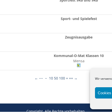
Sportfest 9Ra und 9Rb
Sport- und Spielefest
Zeugnisausgabe
Kommunal-O-Mat Klassen 10
Mensa
←
−−
−
10
50
100
+
++
→
Wir verwend
Cookies 
Copyright. Alle Rechte vorbehalten.