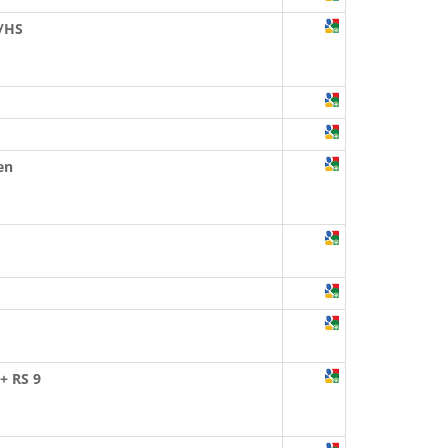
S/HS
en
+ RS 9