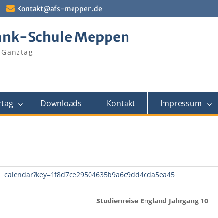
Kontakt@afs-meppen.de
ank-Schule Meppen
 Ganztag
tag
Downloads
Kontakt
Impressum
calendar?key=1f8d7ce29504635b9a6c9dd4cda5ea45
Studienreise England Jahrgang 10