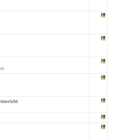
e!
nterricht