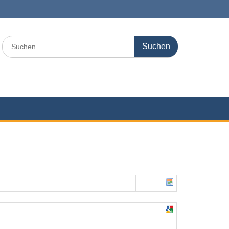
Search
for: