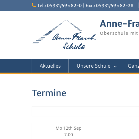
Skip
Tel.: 05931/595 82-0 | Fax.: 05931/595 82-28
to
content
Anne-Fr
Oberschule mit
Aktuelles
Unsere Schule
Ganz
Termine
Mo 12th Sep
7:00