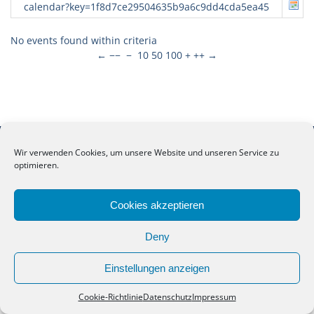
calendar?key=1f8d7ce29504635b9a6c9dd4cda5ea45
No events found within criteria
←
−−
−
10
50
100
+
++
→
Copyright. Alle Rechte vorbehalten.
Wir verwenden Cookies, um unsere Website und unseren Service zu
optimieren.
Anne-Frank-Schule Meppen
Cookies akzeptieren
Deny
Einstellungen anzeigen
Cookie-Richtlinie
Datenschutz
Impressum