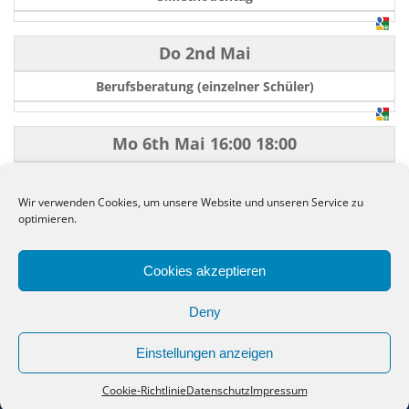
Do 2nd Mai
Berufsberatung (einzelner Schüler)
Mo 6th Mai
16:00
18:00
Fachkonferenz GSW
Wir verwenden Cookies, um unsere Website und unseren Service zu
optimieren.
←
−−
−
10
50
100
+
++
→
Cookies akzeptieren
Deny
Einstellungen anzeigen
Copyright. Alle Rechte vorbehalten.
Anne-Frank-Schule Meppen
Cookie-Richtlinie
Datenschutz
Impressum