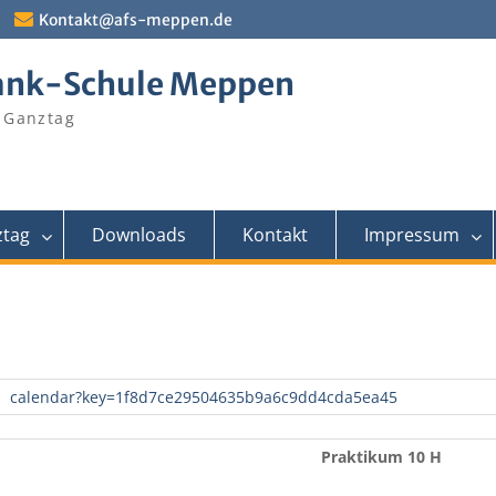
Kontakt@afs-meppen.de
ank-Schule Meppen
 Ganztag
tag
Downloads
Kontakt
Impressum
calendar?key=1f8d7ce29504635b9a6c9dd4cda5ea45
Praktikum 10 H