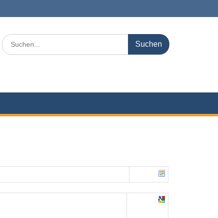
Search
for: