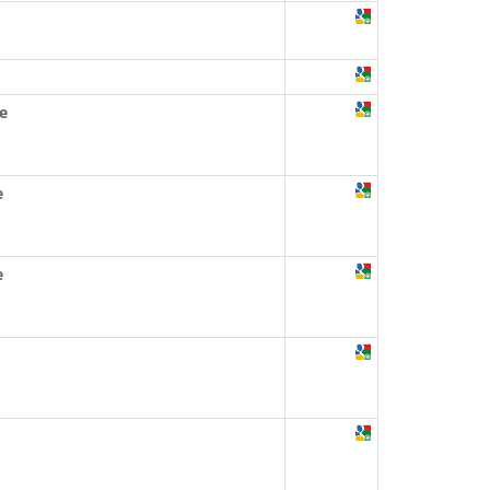
e
e
e