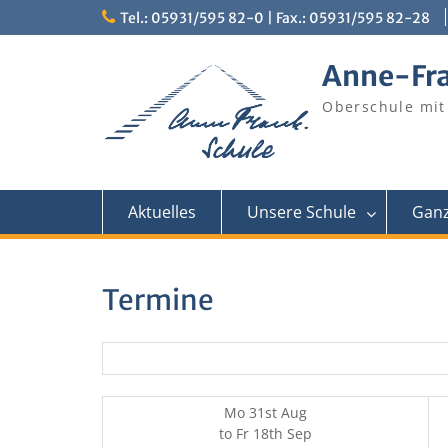
Skip
Tel.: 05931/595 82-0 | Fax.: 05931/595 82-28
to
content
Anne-Fr
Oberschule mit
Aktuelles
Unsere Schule
Ganz
Termine
Mo 31st Aug
to
Fr 18th Sep