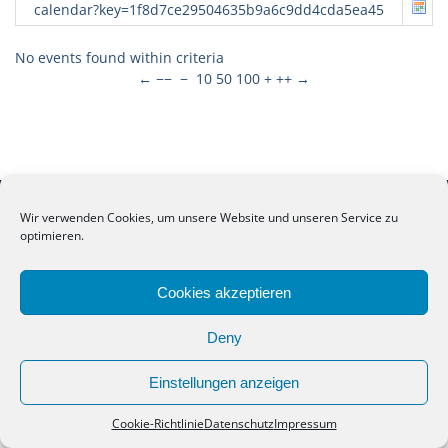
calendar?key=1f8d7ce29504635b9a6c9dd4cda5ea45
No events found within criteria
←
−−
−
10
50
100
+
++
→
Copyright. Alle Rechte vorbehalten.
Wir verwenden Cookies, um unsere Website und unseren Service zu
optimieren.
Anne-Frank-Schule Meppen
Cookies akzeptieren
Deny
Einstellungen anzeigen
Cookie-Richtlinie
Datenschutz
Impressum