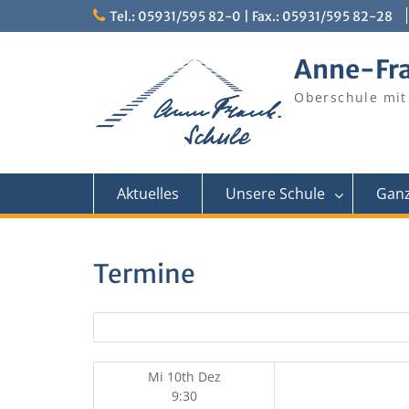
Skip
Tel.: 05931/595 82-0 | Fax.: 05931/595 82-28
to
content
Anne-Fr
Oberschule mit
Aktuelles
Unsere Schule
Ganz
Termine
Mi 10th Dez
9:30