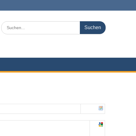
Search
for: