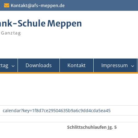
Kontakt@afs-meppen.de
ank-Schule Meppen
 Ganztag
tag
Downloads
Kontakt
Impressum
calendar?key=1f8d7ce29504635b9a6c9dd4cda5ea45
Schlittschuhlaufen Jg. 5