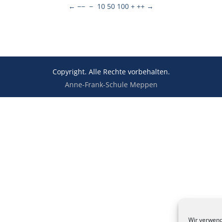
←
−−
−
10
50
100
+
++
→
Copyright. Alle Rechte vorbehalten.
Anne-Frank-Schule Meppen
Wir verwend