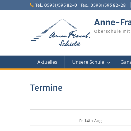
Skip
Tel.: 05931/595 82-0 | Fax.: 05931/595 82-28
to
content
Anne-Fr
Oberschule mit
Aktuelles
Unsere Schule
Ganz
Termine
Fr 14th Aug