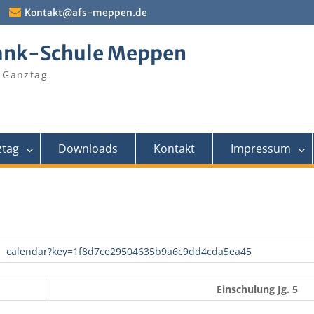
Kontakt@afs-meppen.de
ank-Schule Meppen
 Ganztag
tag
Downloads
Kontakt
Impressum
calendar?key=1f8d7ce29504635b9a6c9dd4cda5ea45
Einschulung Jg. 5