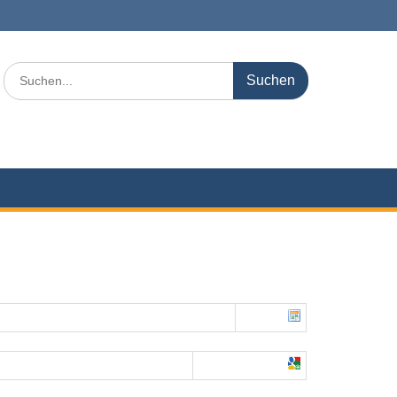
Search
for: