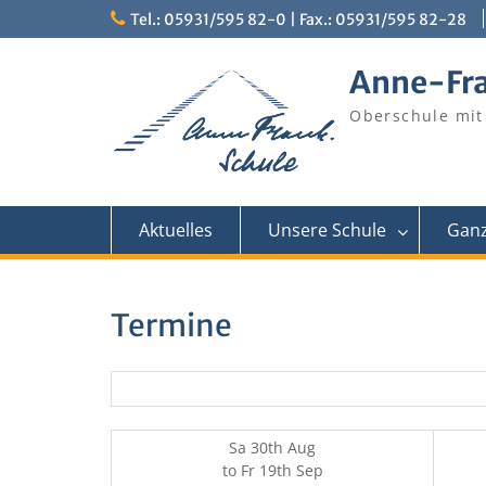
Skip
Tel.: 05931/595 82-0 | Fax.: 05931/595 82-28
to
content
Anne-Fr
Oberschule mit
Aktuelles
Unsere Schule
Ganz
Termine
Sa 30th Aug
to
Fr 19th Sep