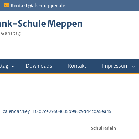
Kontakt@afs-meppen.de
ank-Schule Meppen
 Ganztag
tag
Downloads
Kontakt
Impressum
calendar?key=1f8d7ce29504635b9a6c9dd4cda5ea45
Schulradeln