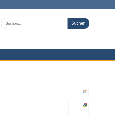
Search
for: