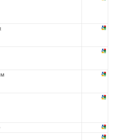
t
GM
9