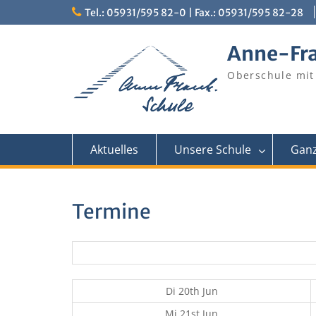
Skip
Tel.: 05931/595 82-0 | Fax.: 05931/595 82-28
to
content
Anne-Fr
Oberschule mit
Aktuelles
Unsere Schule
Ganz
Termine
Di 20th Jun
Mi 21st Jun