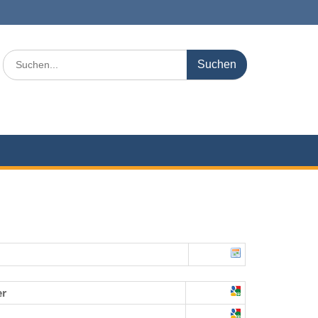
Search
for:
er