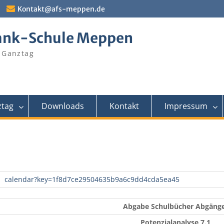
Kontakt@afs-meppen.de
ank-Schule Meppen
 Ganztag
tag
Downloads
Kontakt
Impressum
calendar?key=1f8d7ce29504635b9a6c9dd4cda5ea45
Abgabe Schulbücher Abgäng
Potenzialanalyse 7.1