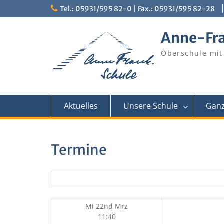
Skip
Tel.: 05931/595 82-0 | Fax.: 05931/595 82-28
to
content
Anne-Fr
Oberschule mit
Aktuelles
Unsere Schule
Ganz
Termine
Mi 22nd Mrz
11:40