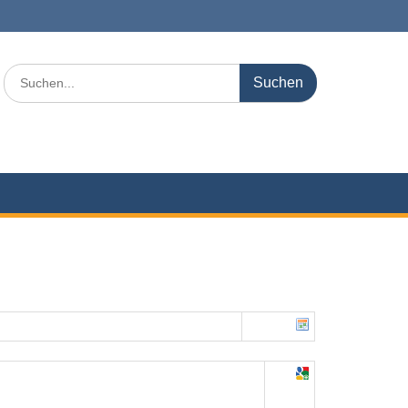
Search
for: