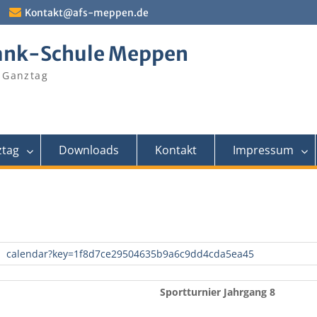
Kontakt@afs-meppen.de
ank-Schule Meppen
 Ganztag
tag
Downloads
Kontakt
Impressum
calendar?key=1f8d7ce29504635b9a6c9dd4cda5ea45
Sportturnier Jahrgang 8